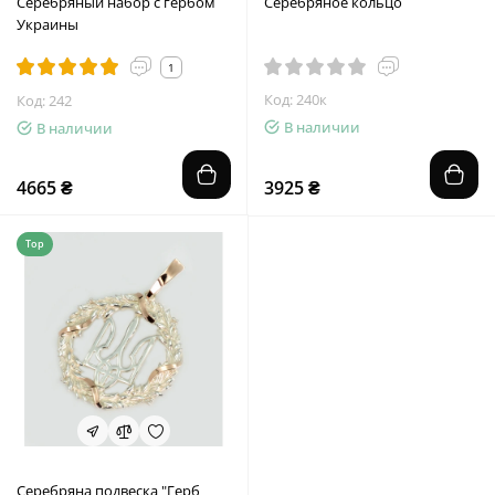
Серебряный набор с гербом
Серебряное кольцо
Украины
1
Код: 240к
Код: 242
В наличии
В наличии
4665 ₴
3925 ₴
Top
Серебряна подвеска "Герб