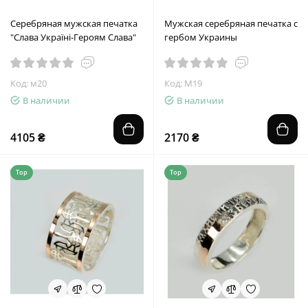
Серебряная мужская печатка
Мужская серебряная печатка с
"Слава Україні-Героям Слава"
гербом Украины
Код: м20
Код: М19
В наличии
В наличии
4105 ₴
2170 ₴
Top
Top