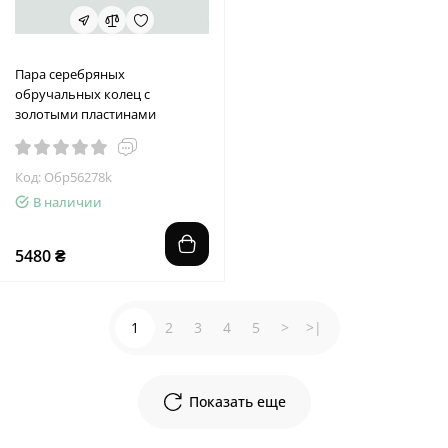
Пара серебряных
обручальных колец с
золотыми пластинами
Код: Обр56278k
В наличии
5480 ₴
1
2
3
4
5
>
>|
Показать еще