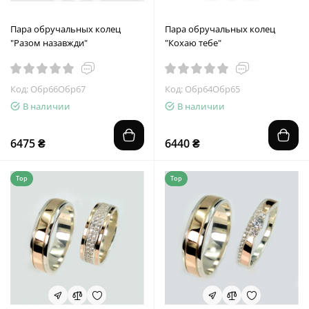
Пара обручальных колец
Пара обручальных колец
"Разом назавжди"
"Кохаю тебе"
Код: Обр66Обр67
Код: Обр64Обр65
В наличии
В наличии
6475 ₴
6440 ₴
Top
Top