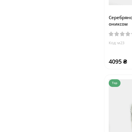
Серебряно
ониксом
Код: м23
4095 ₴
Top