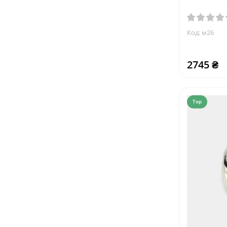
Код: м26
2745 ₴
Top