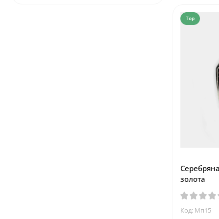
Top
Серебряна
золота
Код: Мп15