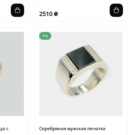
2510 ₴
Top
цо с
Серебряная мужская печатка