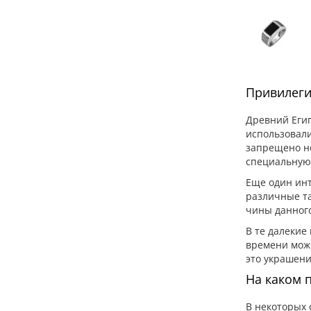
Привилеги
Древний Егип
использовали
запрещено но
специальную 
Еще один инт
различные та
чины данного
В те далекие
времени можн
это украшени
На каком 
В некоторых 