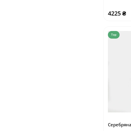
4225 ₴
Top
Серебряна