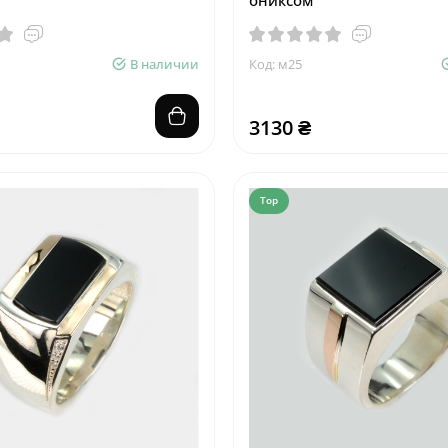
В наличии
Код: м25
3130 ₴
Top