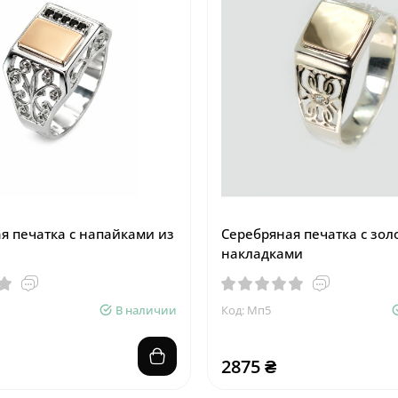
я печатка с напайками из
Серебряная печатка с зо
накладками
В наличии
Код: Мп5
2875 ₴