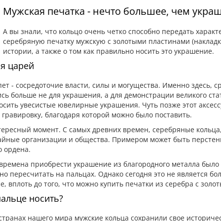
Мужская печатка - нечто большее, чем укра
А вы знали, что кольцо очень четко способно передать харак
серебряную печатку мужскую с золотыми пластинами (накладка
истории, а также о том как правильно носить это украшение.
я царей
ет - сосредоточие власти, силы и могущества. Именно здесь, с
сь больше не для украшения, а для демонстрации великого ста
сить увесистые ювелирные украшения. Чуть позже этот аксессу
гравировку, благодаря которой можно было поставить.
ересный момент. С самых древних времен, серебряные кольца,
йные организации и общества. Примером может быть перстень
 ордена.
 времена приобрести украшение из благородного металла было 
о пересчитать на пальцах. Однако сегодня это не является 
е, вплоть до того, что можно купить печатки из серебра с золо
пальце носить?
странах нашего мира мужские кольца сохранили свое историчес