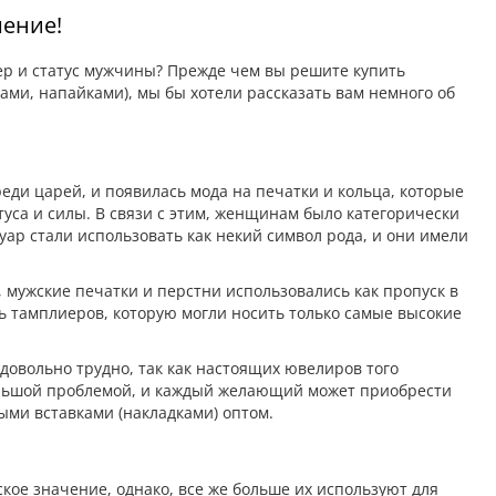
шение!
тер и статус мужчины? Прежде чем вы решите купить
ми, напайками), мы бы хотели рассказать вам немного об
реди царей, и появилась мода на печатки и кольца, которые
туса и силы. В связи с этим, женщинам было категорически
ар стали использовать как некий символ рода, и они имели
 мужские печатки и перстни использовались как пропуск в
 тамплиеров, которую могли носить только самые высокие
довольно трудно, так как настоящих ювелиров того
большой проблемой, и каждый желающий может приобрести
тыми вставками (накладками) оптом.
кое значение, однако, все же больше их используют для