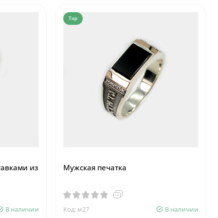
Top
тавками из
Мужская печатка
В наличии
Код: м27
В наличии