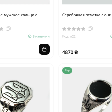
е мужское кольцо с
Серебряная печатка с они
В наличии
Код: м22
4870 ₴
Top