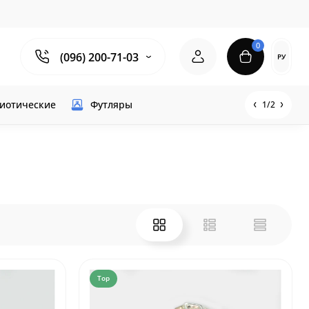
0
(096) 200-71-03
РУ
иотические
Футляры
1/2
Top