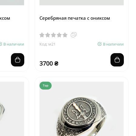
ксом
Серебряная печатка с ониксом
В наличии
Код: м21
В наличии
3700 ₴
Top