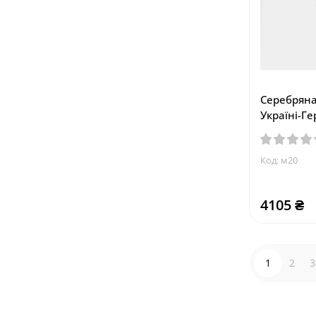
Серебряна
Україні-Г
Код: м20
4105 ₴
1
2
3