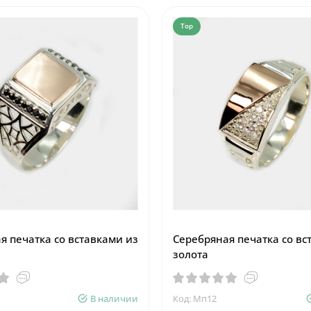
Top
я печатка со вставками из
Серебряная печатка со вс
золота
В наличии
Код: Мп12