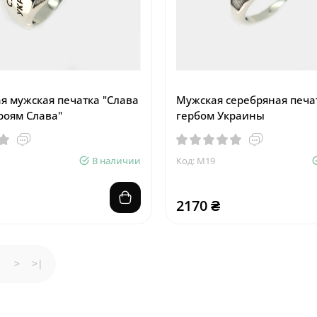
я мужская печатка "Слава
Мужская серебряная печат
ероям Слава"
гербом Украины
В наличии
Код: М19
2170 ₴
>
>|