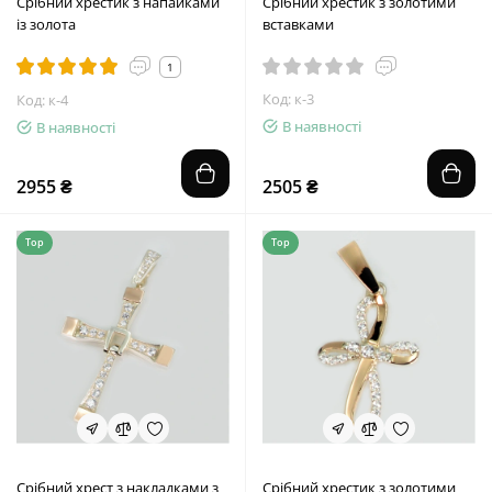
Срібний хрестик з напайками
Срібний хрестик з золотими
із золота
вставками
1
Код: к-3
Код: к-4
В наявності
В наявності
2955 ₴
2505 ₴
Top
Top
Срібний хрест з накладками з
Срібний хрестик з золотими