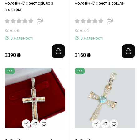
Чоловічий хрест срібло з
Чоловічий хрест із срібла
золотом
Код: к-6
Код: к-5
В наявності
В наявності
3390 ₴
3160 ₴
Top
Top