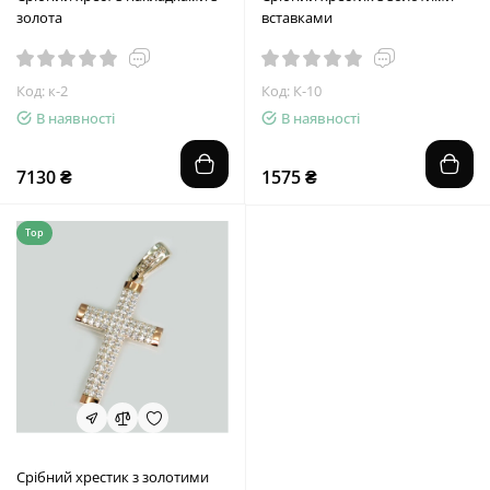
золота
вставками
Код: к-2
Код: К-10
В наявності
В наявності
7130 ₴
1575 ₴
Top
Срібний хрестик з золотими