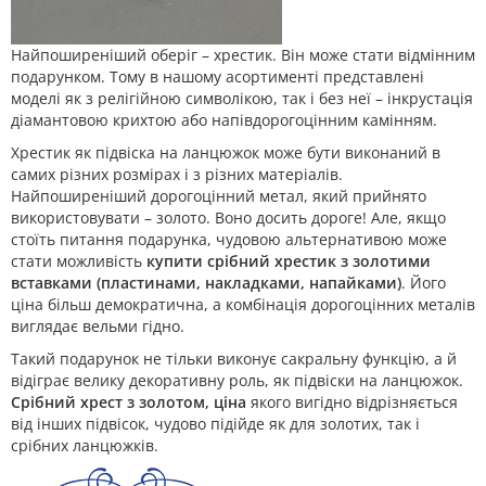
Найпоширеніший оберіг – хрестик. Він може стати відмінним
подарунком. Тому в нашому асортименті представлені
моделі як з релігійною символікою, так і без неї – інкрустація
діамантовою крихтою або напівдорогоцінним камінням.
Хрестик як підвіска на ланцюжок може бути виконаний в
самих різних розмірах і з різних матеріалів.
Найпоширеніший дорогоцінний метал, який прийнято
використовувати – золото. Воно досить дороге! Але, якщо
стоїть питання подарунка, чудовою альтернативою може
стати можливість
купити срібний хрестик з золотими
вставками (пластинами, накладками, напайками)
. Його
ціна більш демократична, а комбінація дорогоцінних металів
виглядає вельми гідно.
Такий подарунок не тільки виконує сакральну функцію, а й
відіграє велику декоративну роль, як підвіски на ланцюжок.
Срібний хрест з золотом, ціна
якого вигідно відрізняється
від інших підвісок, чудово підійде як для золотих, так і
срібних ланцюжків.