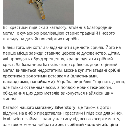
Всі хрестики-підвіски з каталогу, втілені в благородний
метал, є сучасною реалізацією старих традицій і нового
погляду на дизайн ювелірних виробів.
Більш того, ми хотіли б відзначити цінність срібла. Його на
перше місце завжди ставило церковне духовенство. Дітям,
які проходять обряд хрещення, краще одягати срібний
хрест. За бажанням батьків, якщо срібло як дорогоцінний
метал виявиться недостатнім, можна купити згадані
срібні
хрестики з золотими вставками (пластинами,
накладками, напайками). Україна
виробляє їх досить давно,
але тільки останнім часом, з появою нових технологій,
об'єднання цих двох металів виконується найякіснішим
чином.
Каталог нашого магазину
Silverstory
, Де також є фото і
відгуки, на вибір представлені хрестики і підвіски для жінок.
Їх кількість займає значну частину від всього асортименту,
але також можна вибрати
хрест срібний чоловічий, ціна