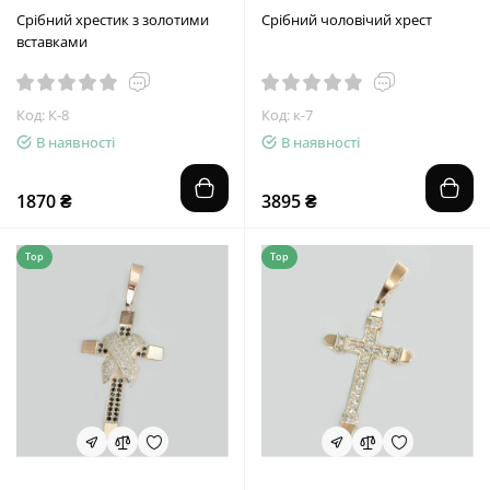
Срібний хрестик з золотими
Срібний чоловічий хрест
вставками
Код: К-8
Код: к-7
В наявності
В наявності
1870 ₴
3895 ₴
Top
Top