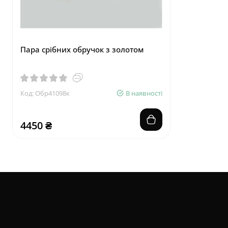
Пара срібних обручок з золотом
Код: Обр41098к
В наявності
4450 ₴