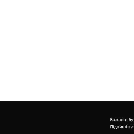
Бажаєте бут
Підпишітьс