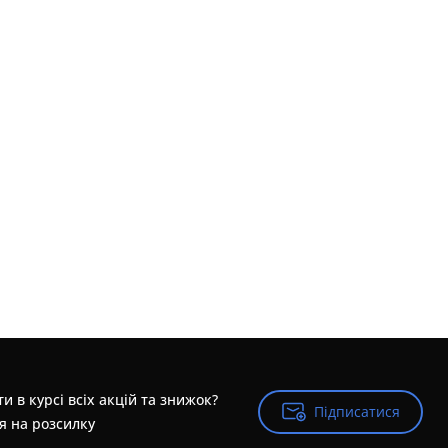
и в курсі всіх акцій та знижок?
Підписатися
Підписатися
я на розсилку