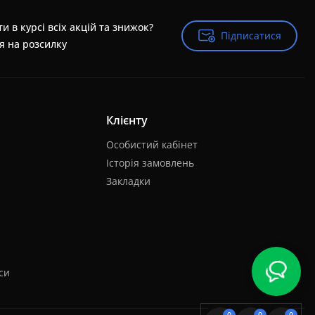
и в курсі всіх акцій та знижок?
Підписатися
Підписатися
я на розсилку
Клієнту
Особистий кабінет
Історія замовлень
Закладки
си
0
0
0