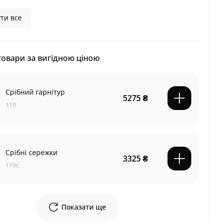
ти все
товари за вигідною ціною
Срібний гарнітур
5275 ₴
119
Срібні сережки
3325 ₴
119с
Показати ще