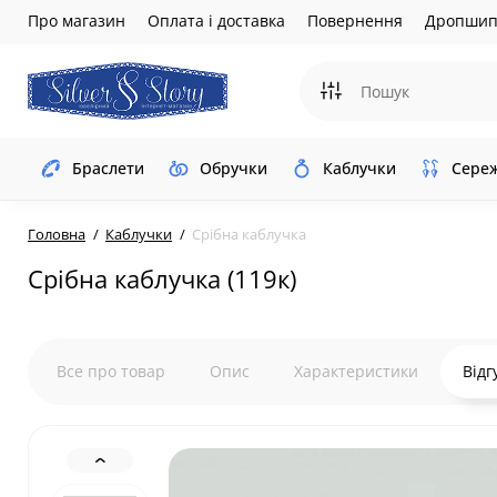
Про магазин
Оплата і доставка
Повернення
Дропшип
Браслети
Обручки
Каблучки
Сере
Головна
Каблучки
Срібна каблучка
Срібна каблучка (119к)
Все про товар
Опис
Характеристики
Відг