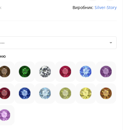
к
Виробник:
Silver-Story
еню