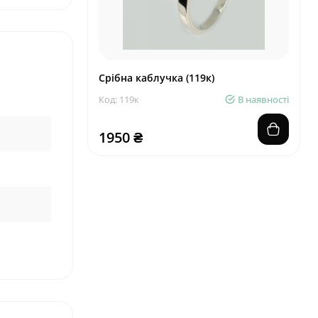
Срібна каблучка (119к)
Код: 119к
В наявності
1950 ₴