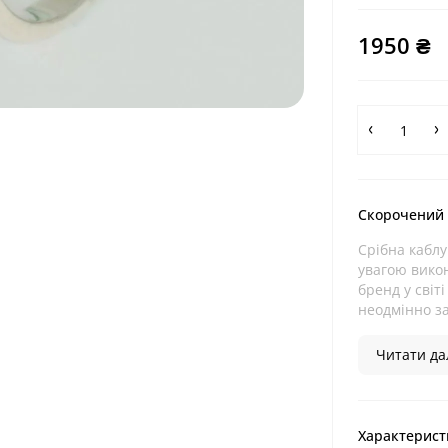
1950 ₴
Скорочений
Срібна каблу
увагою вико
бренд у світ
неодмінно за
Читати дал
Характерист