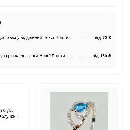
а
Доставка у відділення Нової Пошти
від
70 ₴
Кур'єрська доставка Нової Пошти
від
130 ₴
rStyle.
аблучки",