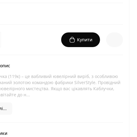
Купити
 опис
чка (119к) – це вабливий ювелірний виріб, з особливою
наний золотою командою фабрики SilverStyle. Провідний
і ювелірного мистецтва. Якщо вас цікавлять Каблучки,
вітайте до н...
і...
ики