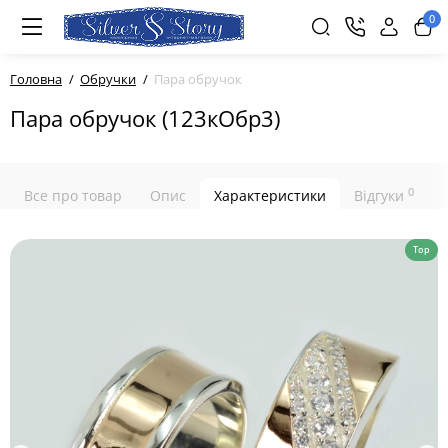
0
Головна
Обручки
Пара обручок
Пара обручок (123кОбр3)
0
Все про товар
Опис
Характеристики
Відгуки
Top