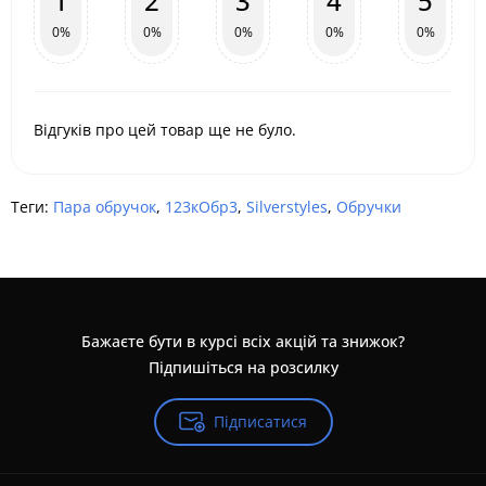
1
2
3
4
5
0%
0%
0%
0%
0%
Відгуків про цей товар ще не було.
Теги:
Пара обручок
,
123кОбр3
,
Silverstyles
,
Обручки
Бажаєте бути в курсі всіх акцій та знижок?
Підпишіться на розсилку
Підписатися