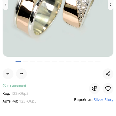
В наявності
Код:
123кОбр3
Виробник:
Silver-Story
Артикул:
123кОбр3