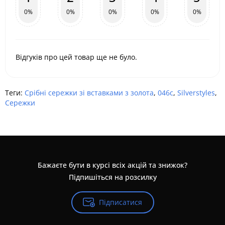
0%
0%
0%
0%
0%
Відгуків про цей товар ще не було.
Теги:
Срібні сережки зі вставками з золота
,
046с
,
Silverstyles
,
Сережки
Бажаєте бути в курсі всіх акцій та знижок?
Підпишіться на розсилку
Підписатися